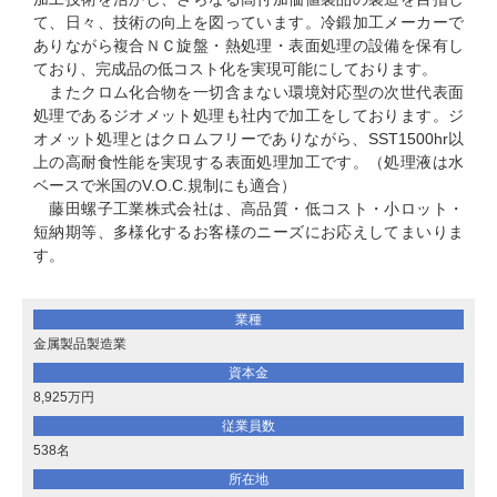
て、日々、技術の向上を図っています。冷鍛加工メーカーで
ありながら複合ＮＣ旋盤・熱処理・表面処理の設備を保有し
ており、完成品の低コスト化を実現可能にしております。
またクロム化合物を一切含まない環境対応型の次世代表面
処理であるジオメット処理も社内で加工をしております。ジ
オメット処理とはクロムフリーでありながら、SST1500hr以
上の高耐食性能を実現する表面処理加工です。（処理液は水
ベースで米国のV.O.C.規制にも適合）
藤田螺子工業株式会社は、高品質・低コスト・小ロット・
短納期等、多様化するお客様のニーズにお応えしてまいりま
す。
業種
金属製品製造業
資本金
8,925万円
従業員数
538名
所在地