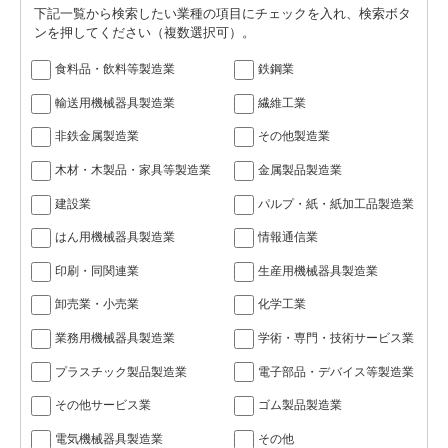
下記一覧から検索したい業種の項目にチェックを入れ、検索ボタ
ンを押してください（複数選択可）。
食料品・飲料等製造業
鉄鋼業
輸送用機械器具製造業
繊維工業
非鉄金属製造業
その他製造業
木材・木製品・家具等製造業
金属製品製造業
建設業
パルプ・紙・紙加工品製造業
はん用機械器具製造業
情報通信業
印刷・同関連業
生産用機械器具製造業
卸売業・小売業
化学工業
業務用機械器具製造業
学術・専門・技術サービス業
プラスチック製品製造業
電子部品・デバイス等製造業
その他サービス業
ゴム製品製造業
電気機械器具製造業
その他