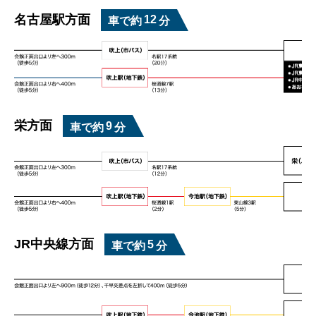
名古屋駅方面
12
車で約
分
栄方面
9
車で約
分
JR中央線方面
5
車で約
分