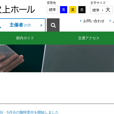
背景色
文字サイズ
大
標準
青
黄
黒
標準
お問い合わせ
主催者
の方
館内ガイド
交通アクセス
月分・5月分の随時受付を開始しました