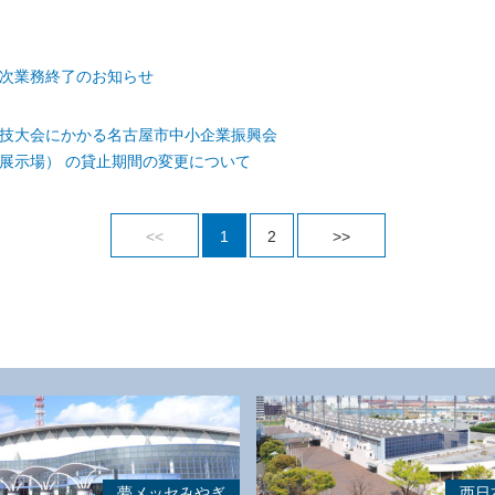
次業務終了のお知らせ
技大会にかかる名古屋市中小企業振興会
展示場） の貸止期間の変更について
<<
1
2
>>
夢メッセみやぎ
西日