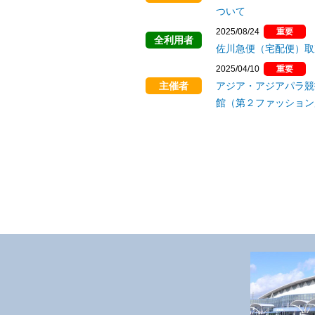
ついて
2025/08/24
重要
全利用者
佐川急便（宅配便）取
2025/04/10
重要
主催者
アジア・アジアパラ競
館（第２ファッション