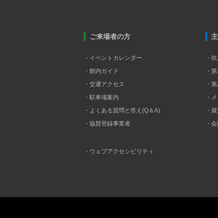
ご来場者の方
主
・イベントカレンダー
・吹
・館内ガイド
・第
・交通アクセス
・第
・駐車場案内
・メ
・よくある質問と答え(Q＆A)
・展
・協賛登録事業者
・会
・ウェブアクセシビリティ